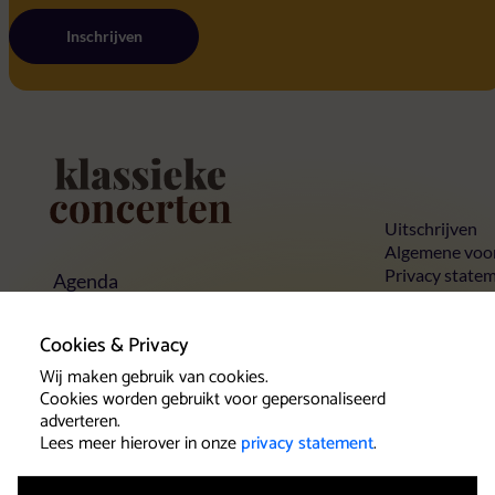
Inschrijven
Home
Uitschrijven
Algemene voo
Privacy state
Agenda
Cookies
Concerten
Concertlocaties
Cookies & Privacy
Klassieke Top 10
Contact
Wij maken gebruik van cookies.
Cookies worden gebruikt voor gepersonaliseerd
adverteren.
Lees meer hierover in onze
privacy statement
.
Klantenservice