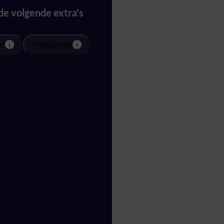
 de volgende extra's
er
Tekstboek