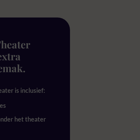
Theater
extra
gemak.
ter is inclusief:
es
onder het theater