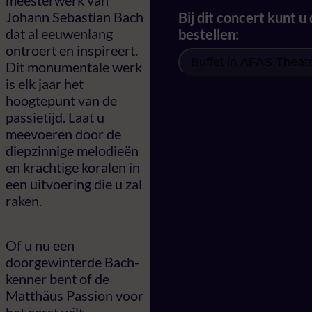
meesterwerk van
Johann Sebastian Bach
Bij dit concert kunt u
dat al eeuwenlang
bestellen:
ontroert en inspireert.
Buffet in AFAS Theat
Dit monumentale werk
is elk jaar het
hoogtepunt van de
passietijd. Laat u
meevoeren door de
diepzinnige melodieën
en krachtige koralen in
een uitvoering die u zal
raken.
Of u nu een
doorgewinterde Bach-
kenner bent of de
Matthäus Passion voor