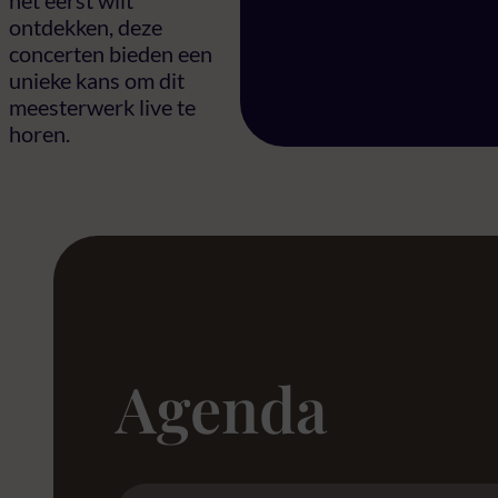
het eerst wilt
ontdekken, deze
concerten bieden een
unieke kans om dit
meesterwerk live te
horen.
Agenda
Location