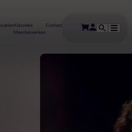
ocaties
Klassieke
Contact
Meesterwerken
on – J.S. Bach