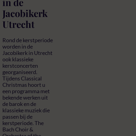
in de
Jacobikerk
Utrecht
Rond de kerstperiode
worden in de
Jacobikerk in Utrecht
ook klassieke
kerstconcerten
georganiseerd.
Tijdens Classical
Christmas hoort u
een programma met
bekende werken uit
de barok en de
klassieke muziek die
passen bij de
kerstperiode. The
Bach Choir &
Orchestra of the