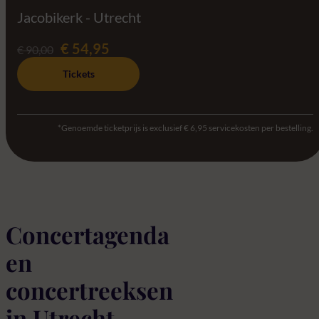
Jacobikerk - Utrecht
€ 54,95
€ 90,00
Tickets
*Genoemde ticketprijs is exclusief € 6,95 servicekosten per bestelling.
Concertagenda
en
concertreeksen
in Utrecht