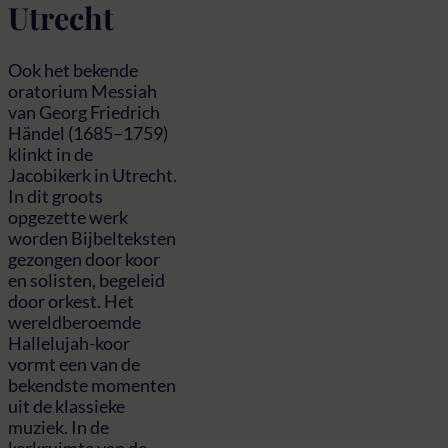
Utrecht
Ook het bekende
oratorium Messiah
van Georg Friedrich
Händel (1685–1759)
klinkt in de
Jacobikerk in Utrecht.
In dit groots
opgezette werk
worden Bijbelteksten
gezongen door koor
en solisten, begeleid
door orkest. Het
wereldberoemde
Hallelujah-koor
vormt een van de
bekendste momenten
uit de klassieke
muziek. In de