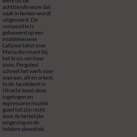
werk uit de
achttiende eeuw dat
vaak in kerken wordt
uitgevoerd. De
compositie is
gebaseerd op een
middeleeuwse
Latijnse tekst over
Maria die rouwt bij
het kruis van haar
zoon. Pergolesi
schreef het werk voor
sopraan, alt en orkest.
In de Jacobikerk in
Utrecht komt deze
ingetogen en
expressieve muziek
goed tot zijn recht
door de kerkelijke
omgeving en de
heldere akoestiek.