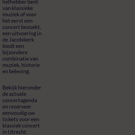
liefhebber bent
van klassieke
muziek of voor
het eerst een
concert bezoekt,
een uitvoering in
de Jacobikerk
biedt een
bijzondere
combinatie van
muziek, historie
en beleving.
Bekijk hieronder
de actuele
concertagenda
en reserveer
eenvoudig uw
tickets voor een
klassiek concert
in Utrecht.