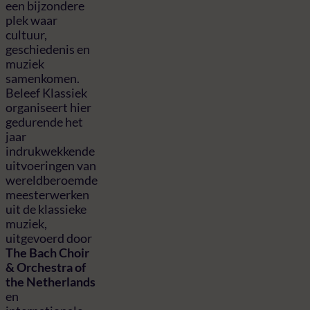
een bijzondere
plek waar
cultuur,
geschiedenis en
muziek
samenkomen.
Beleef Klassiek
organiseert hier
gedurende het
jaar
indrukwekkende
uitvoeringen van
wereldberoemde
meesterwerken
uit de klassieke
muziek,
uitgevoerd door
The Bach Choir
& Orchestra of
the Netherlands
en