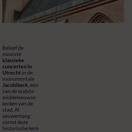
mo
Jac
Beleef de
mooiste
klassieke
concerten in
Utrecht
in de
monumentale
Jacobikerk
, een
van de oudste
middeleeuwse
kerken van de
stad. Al
eeuwenlang
vormt deze
historische kerk