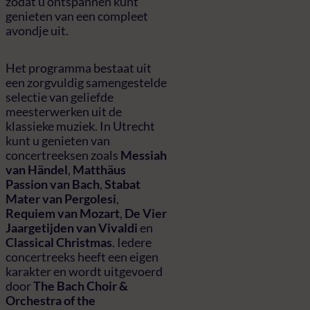
zodat u ontspannen kunt
genieten van een compleet
avondje uit.
Het programma bestaat uit
een zorgvuldig samengestelde
selectie van geliefde
meesterwerken uit de
klassieke muziek. In Utrecht
kunt u genieten van
concertreeksen zoals
Messiah
van Händel
,
Matthäus
Passion van Bach
,
Stabat
Mater van Pergolesi
,
Requiem van Mozart
,
De Vier
Jaargetijden van Vivaldi
en
Classical Christmas
. Iedere
concertreeks heeft een eigen
karakter en wordt uitgevoerd
door
The Bach Choir &
Orchestra of the