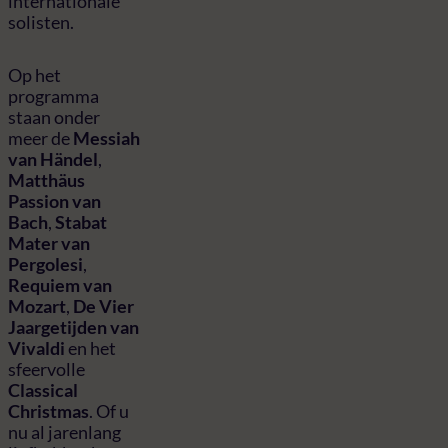
internationale
solisten.
Op het
programma
staan onder
meer de
Messiah
van Händel
,
Matthäus
Passion van
Bach
,
Stabat
Mater van
Pergolesi
,
Requiem van
Mozart
,
De Vier
Jaargetijden van
Vivaldi
en het
sfeervolle
Classical
Christmas
. Of u
nu al jarenlang