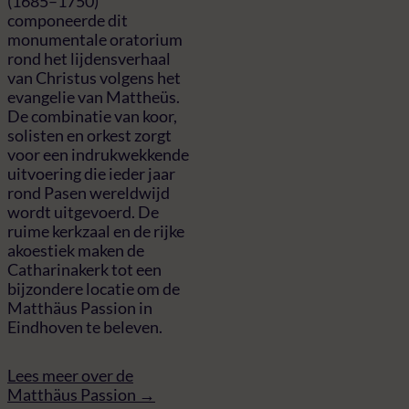
(1685–1750)
componeerde dit
monumentale oratorium
rond het lijdensverhaal
van Christus volgens het
evangelie van Mattheüs.
De combinatie van koor,
solisten en orkest zorgt
voor een indrukwekkende
uitvoering die ieder jaar
rond Pasen wereldwijd
wordt uitgevoerd. De
ruime kerkzaal en de rijke
akoestiek maken de
Catharinakerk tot een
bijzondere locatie om de
Matthäus Passion in
Eindhoven te beleven.
Lees meer over de
Matthäus Passion →