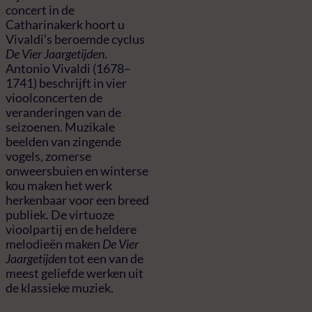
concert in de
Catharinakerk hoort u
Vivaldi’s beroemde cyclus
De Vier Jaargetijden
.
Antonio Vivaldi (1678–
1741) beschrijft in vier
vioolconcerten de
veranderingen van de
seizoenen. Muzikale
beelden van zingende
vogels, zomerse
onweersbuien en winterse
kou maken het werk
herkenbaar voor een breed
publiek. De virtuoze
vioolpartij en de heldere
melodieën maken
De Vier
Jaargetijden
tot een van de
meest geliefde werken uit
de klassieke muziek.