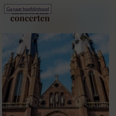
Home
Ga naar hoofdinhoud
Klassieke concerten i
A
k
c
d
C
E