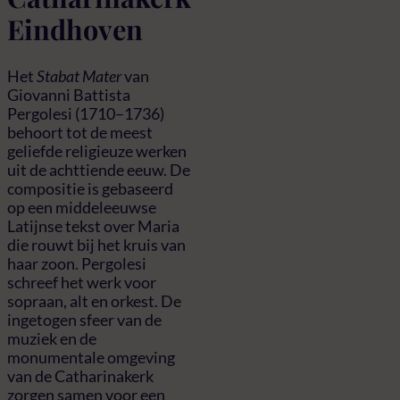
Eindhoven
Het
Stabat Mater
van
Giovanni Battista
Pergolesi (1710–1736)
behoort tot de meest
geliefde religieuze werken
uit de achttiende eeuw. De
compositie is gebaseerd
op een middeleeuwse
Latijnse tekst over Maria
die rouwt bij het kruis van
haar zoon. Pergolesi
schreef het werk voor
sopraan, alt en orkest. De
ingetogen sfeer van de
muziek en de
monumentale omgeving
van de Catharinakerk
zorgen samen voor een