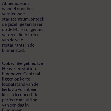
Abbemuseum,
wandel door het
vernieuwde
stadscentrum, ontdek
de gezellige terrassen
op de Markt of geniet
van een diner in een
van de vele
restaurants in de
binnenstad.
Ook winkelgebied De
Heuvel en station
Eindhoven Centraal
liggen op korte
loopafstand van de
kerk. Zo vormt een
klassiek concert de
perfecte afsluiting
van een dag in
Eindhoven.