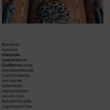
Bel
de
Cat
Beleef de
mooiste
klassieke
concerten in
Eindhoven
in de
indrukwekkende
Catharinakerk,
een van de
bekendste
monumenten
van de stad.
Beleef Klassiek
organiseert hier