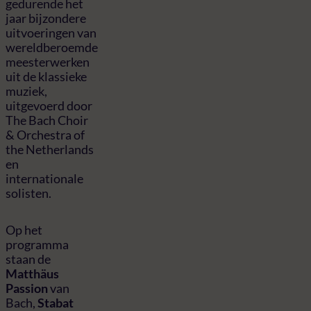
gedurende het
jaar bijzondere
uitvoeringen van
wereldberoemde
meesterwerken
uit de klassieke
muziek,
uitgevoerd door
The Bach Choir
& Orchestra of
the Netherlands
en
internationale
solisten.
Op het
programma
staan de
Matthäus
Passion
van
Bach,
Stabat