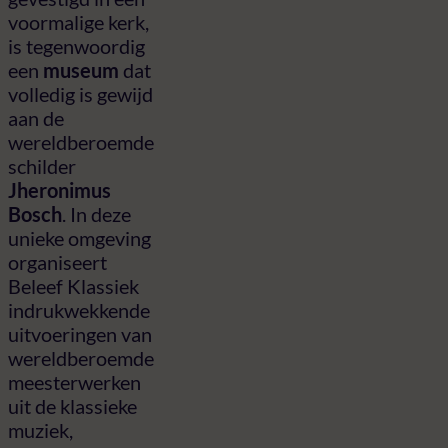
voormalige kerk,
is tegenwoordig
een
museum
dat
volledig is gewijd
aan de
wereldberoemde
schilder
Jheronimus
Bosch
. In deze
unieke omgeving
organiseert
Beleef Klassiek
indrukwekkende
uitvoeringen van
wereldberoemde
meesterwerken
uit de klassieke
muziek,