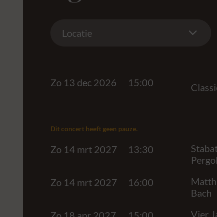
Location
Locatie
Zo 13 dec 2026
15:00
Classi
Dit concert heeft geen pauze.
Stabat
Zo 14 mrt 2027
13:30
Pergol
Matthä
Zo 14 mrt 2027
16:00
Bach
Vier J
Zo 18 apr 2027
15:00