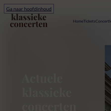
Ga naar hoofdinhoud
Home
Home
Tickets
Concertl
Klassieke conc
Actuele
klassieke
concerten