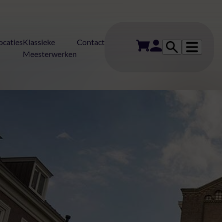
ocaties
Klassieke
Contact
Meesterwerken
erten in Den B