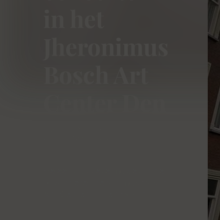
in het
Jheronimus
Bosch Art
Center Den
Bosch
Beleef klassieke muziek in het
bijzondere Jheronimus Bosch
Art Center in Den Bosch.