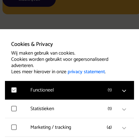
Home
Cookies & Privacy
Wij maken gebruik van cookies.
Uitschrijven
Cookies worden gebruikt voor gepersonaliseerd
Algemene voo
adverteren.
Privacy state
Agenda
Lees meer hierover in onze
privacy statement
.
Cookies
Concerten
Concertlocaties
Klassieke Top 10
Functioneel
(
1
)
Contact
Statistieken
(
1
)
Google Analytics
Klantenservice
Bezoekersstatistieken, websitebezoek en gebruik
wordt gemeten en gebruikersgegevens worden
anoniem verzameld.
Marketing / tracking
(
4
)
Clarity
Het serviceteam wilt u als
Gebruikersgegevens en gedrag worden opgeslagen
concertbezoeker een goede service
voor optimalisatie van de website.