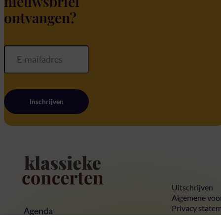
nieuwsbrief
ontvangen?
Inschrijven
Home
Uitschrijven
Algemene voo
Privacy state
Agenda
Cookies
Concerten