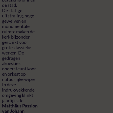
de stad.
De statige
uitstraling, hoge
gewelven en
monumentale
ruimte maken de
kerk bijzonder
geschikt voor
grote klassieke
werken. De
gedragen
akoestiek
ondersteunt koor
en orkest op
natuurlijke wijze.
In deze
indrukwekkende
omgeving klinkt
jaarlijks de
Matthäus Passion
van Johann