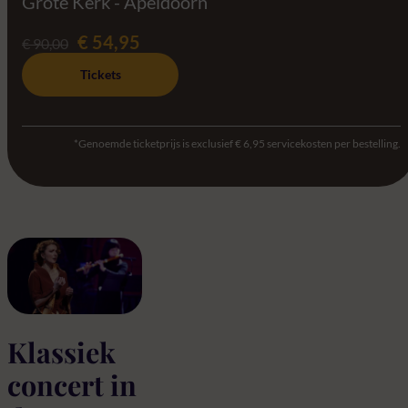
Grote Kerk - Apeldoorn
€ 54,95
€ 90,00
Tickets
*Genoemde ticketprijs is exclusief € 6,95 servicekosten per bestelling.
Klassiek
concert in