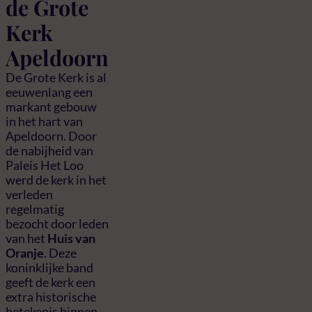
de Grote
Kerk
Apeldoorn
De Grote Kerk is al
eeuwenlang een
markant gebouw
in het hart van
Apeldoorn. Door
de nabijheid van
Paleis Het Loo
werd de kerk in het
verleden
regelmatig
bezocht door leden
van het
Huis van
Oranje
. Deze
koninklijke band
geeft de kerk een
extra historische
betekenis binnen