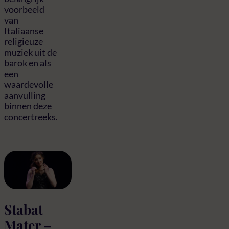
voorbeeld
van
Italiaanse
religieuze
muziek uit de
barok en als
een
waardevolle
aanvulling
binnen deze
concertreeks.
Stabat
Mater –