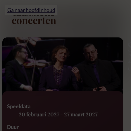
Home
Ga naar hoofdinhoud
Stabat Mater – G.B. Pe
Speeldata
20 februari 2027
-
27 maart 2027
Duur