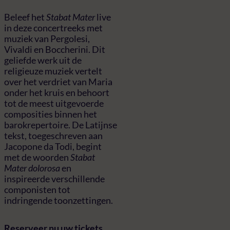
Beleef het
Stabat Mater
live
in deze concertreeks met
muziek van Pergolesi,
Vivaldi en Boccherini. Dit
geliefde werk uit de
religieuze muziek vertelt
over het verdriet van Maria
onder het kruis en behoort
tot de meest uitgevoerde
composities binnen het
barokrepertoire. De Latijnse
tekst, toegeschreven aan
Jacopone da Todi, begint
met de woorden
Stabat
Mater dolorosa
en
inspireerde verschillende
componisten tot
indringende toonzettingen.
Reserveer nu uw tickets