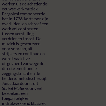
werken uit de achttiende-
eeuwse kerkmuziek.
Pergolesi componeerde
het in 1736, kort voor zijn
overlijden, en schreef een
werk vol contrasten
tussen verstilling,
verdriet en troost. De
muziek is geschreven
voor sopraan, alt,
strijkers en continuo en
wordt vaak live
uitgevoerd vanwege de
directe emotionele
zeggingskracht en de
heldere, melodische stijl.
Juist daardoor is dit
Stabat Mater
voor veel
bezoekers een
toegankelijk en
indrukwekkend klassiek