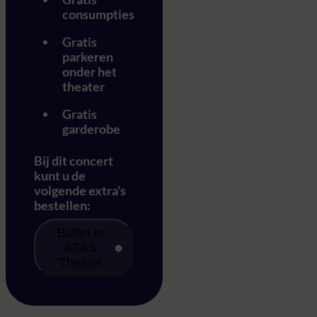
consumpties
Gratis
parkeren
onder het
theater
Gratis
garderobe
Bij dit concert
kunt u de
volgende extra's
bestellen:
Buffet in
AFAS
Theater