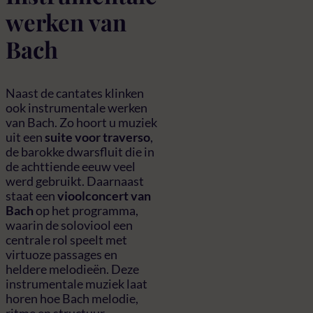
werken van
Bach
Naast de cantates klinken
ook instrumentale werken
van Bach. Zo hoort u muziek
uit een
suite voor traverso
,
de barokke dwarsfluit die in
de achttiende eeuw veel
werd gebruikt. Daarnaast
staat een
vioolconcert van
Bach
op het programma,
waarin de soloviool een
centrale rol speelt met
virtuoze passages en
heldere melodieën. Deze
instrumentale muziek laat
horen hoe Bach melodie,
ritme en structuur