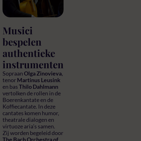
Musici
bespelen
authentieke
instrumenten
Sopraan
Olga Zinovieva
,
tenor
Martinus Leusink
en bas
Thilo Dahlmann
vertolken de rollen in de
Boerenkantate en de
Koffiecantate. In deze
cantates komen humor,
theatrale dialogen en
virtuoze aria’s samen.
Zij worden begeleid door
The Bach Orchestra of