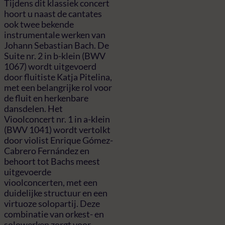
Tijdens dit klassiek concert
hoort u naast de cantates
ook twee bekende
instrumentale werken van
Johann Sebastian Bach. De
Suite nr. 2 in b-klein (BWV
1067) wordt uitgevoerd
door fluitiste Katja Pitelina,
met een belangrijke rol voor
de fluit en herkenbare
dansdelen. Het
Vioolconcert nr. 1 in a-klein
(BWV 1041) wordt vertolkt
door violist Enrique Gómez-
Cabrero Fernández en
behoort tot Bachs meest
uitgevoerde
vioolconcerten, met een
duidelijke structuur en een
virtuoze solopartij. Deze
combinatie van orkest- en
solowerken zorgt voor