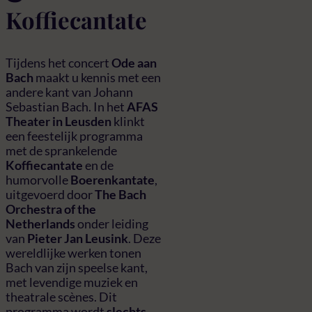
Koffiecantate
Tijdens het concert
Ode aan
Bach
maakt u kennis met een
andere kant van Johann
Sebastian Bach. In het
AFAS
Theater in Leusden
klinkt
een feestelijk programma
met de sprankelende
Koffiecantate
en de
humorvolle
Boerenkantate
,
uitgevoerd door
The Bach
Orchestra of the
Netherlands
onder leiding
van
Pieter Jan Leusink
. Deze
wereldlijke werken tonen
Bach van zijn speelse kant,
met levendige muziek en
theatrale scènes. Dit
programma wordt
slechts