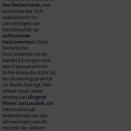
the Netherlands
, een
ensemble dat zich
specialiseert in
uitvoeringen van
barokmuziek op
authentieke
instrumenten
. Deze
historische
instrumenten uit de
baroktijd zorgen voor
een transparante en
lichte klank die dicht bij
de uitvoeringspraktijk
uit Bachs tijd ligt. Het
orkest staat onder
leiding van
dirigent
Pieter Jan Leusink
, die
internationaal
bekendstaat om zijn
uitvoeringen van de
muziek van Johann