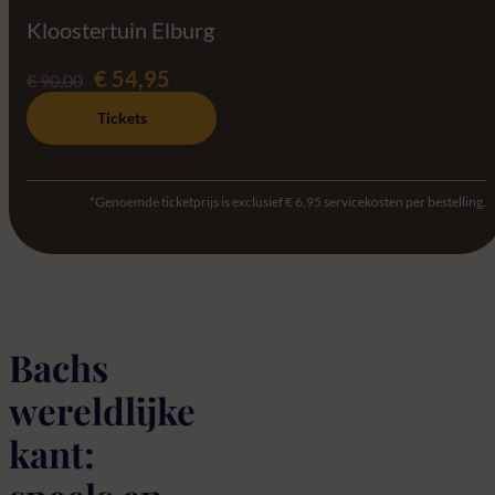
Kloostertuin Elburg
€ 54,95
€ 90,00
Tickets
*Genoemde ticketprijs is exclusief € 6,95 servicekosten per bestelling.
Bachs
wereldlijke
kant: