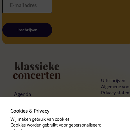
Inschrijven
Home
Uitschrijven
Algemene voo
Privacy state
Agenda
Cookies
Concerten
Concertlocaties
Cookies & Privacy
Klassieke Top 10
Contact
Wij maken gebruik van cookies.
Cookies worden gebruikt voor gepersonaliseerd