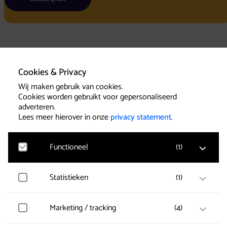
Home
Cookies & Privacy
Wij maken gebruik van cookies.
Uitschrijven
Cookies worden gebruikt voor gepersonaliseerd
Algemene voo
adverteren.
Privacy state
Agenda
Lees meer hierover in onze
privacy statement
.
Cookies
Concerten
Concertlocaties
Klassieke Top 10
Functioneel
(
1
)
Contact
Statistieken
(
1
)
Google Analytics
Klantenservice
Bezoekersstatistieken, websitebezoek en gebruik
wordt gemeten en gebruikersgegevens worden
anoniem verzameld.
Marketing / tracking
(
4
)
Clarity
Het serviceteam wilt u als
Gebruikersgegevens en gedrag worden opgeslagen
concertbezoeker een goede service
voor optimalisatie van de website.