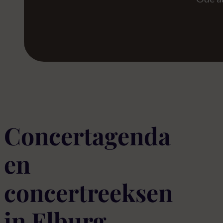
Concertagenda
en
concertreeksen
in Elburg