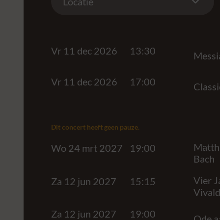
Locatie
Vr 11 dec 2026
13:30
Messia
Vr 11 dec 2026
17:00
Classi
Dit concert heeft geen pauze.
Matthä
Wo 24 mrt 2027
19:00
Bach
Vier J
Za 12 jun 2027
15:15
Vivald
Za 12 jun 2027
19:00
Ode a