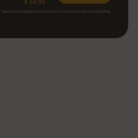
€ 54,95
*Genoemde ticketprijs is exclusief € 6,95 servicekosten per bestelling.