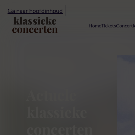
Ga naar hoofdinhoud
Home
Home
Tickets
Concertl
Klassieke conc
Actuele
klassieke
concerten