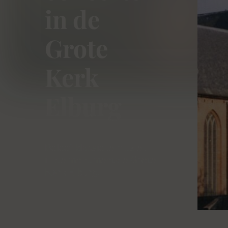
in de
Grote
Kerk
Elburg
Beleef klassieke muziek
in de monumentale Grote
Kerk Elburg.