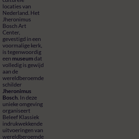
locaties van
Nederland. Het
Jheronimus
Bosch Art
Center,
gevestigd in een
voormalige kerk,
is tegenwoordig
een
museum
dat
volledig is gewijd
aan de
wereldberoemde
schilder
Jheronimus
Bosch
. In deze
unieke omgeving
organiseert
Beleef Klassiek
indrukwekkende
uitvoeringen van
wereldberoemde