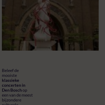
B
Bel
muz
bij
Bos
Den
Beleef de
mooiste
klassieke
concerten in
Den Bosch
op
een van de meest
bijzondere
culturele