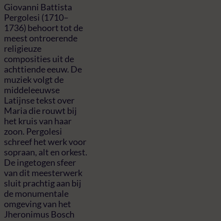
Giovanni Battista
Pergolesi (1710–
1736) behoort tot de
meest ontroerende
religieuze
composities uit de
achttiende eeuw. De
muziek volgt de
middeleeuwse
Latijnse tekst over
Maria die rouwt bij
het kruis van haar
zoon. Pergolesi
schreef het werk voor
sopraan, alt en orkest.
De ingetogen sfeer
van dit meesterwerk
sluit prachtig aan bij
de monumentale
omgeving van het
Jheronimus Bosch