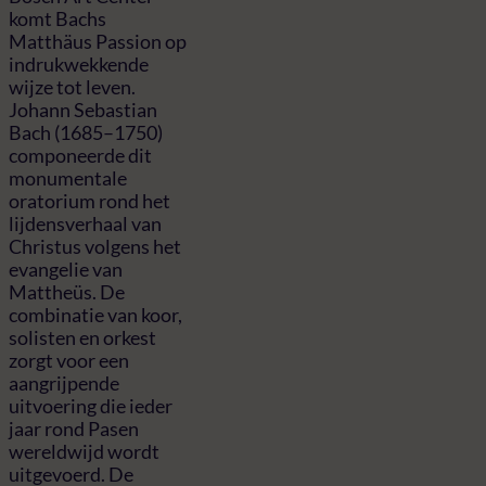
komt Bachs
Matthäus Passion op
indrukwekkende
wijze tot leven.
Johann Sebastian
Bach (1685–1750)
componeerde dit
monumentale
oratorium rond het
lijdensverhaal van
Christus volgens het
evangelie van
Mattheüs. De
combinatie van koor,
solisten en orkest
zorgt voor een
aangrijpende
uitvoering die ieder
jaar rond Pasen
wereldwijd wordt
uitgevoerd. De