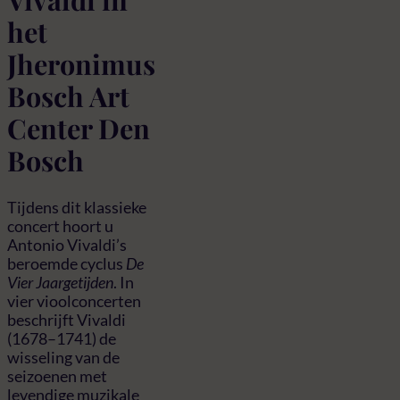
het
Jheronimus
Bosch Art
Center Den
Bosch
Tijdens dit klassieke
concert hoort u
Antonio Vivaldi’s
beroemde cyclus
De
Vier Jaargetijden
. In
vier vioolconcerten
beschrijft Vivaldi
(1678–1741) de
wisseling van de
seizoenen met
levendige muzikale