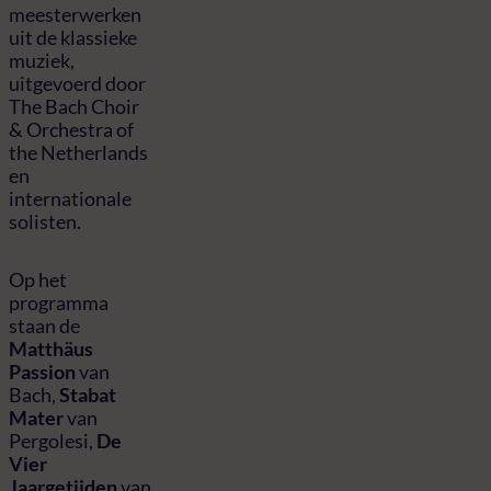
meesterwerken
uit de klassieke
muziek,
uitgevoerd door
The Bach Choir
& Orchestra of
the Netherlands
en
internationale
solisten.
Op het
programma
staan de
Matthäus
Passion
van
Bach,
Stabat
Mater
van
Pergolesi,
De
Vier
Jaargetijden
van