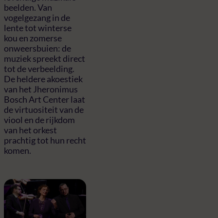
beelden. Van
vogelgezang in de
lente tot winterse
kou en zomerse
onweersbuien: de
muziek spreekt direct
tot de verbeelding.
De heldere akoestiek
van het Jheronimus
Bosch Art Center laat
de virtuositeit van de
viool en de rijkdom
van het orkest
prachtig tot hun recht
komen.