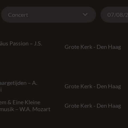
Concert
Date
Concert
us Passion – J.S.
Grote Kerk - Den Haag
aargetijden – A.
Grote Kerk - Den Haag
i
em & Eine Kleine
Grote Kerk - Den Haag
musik – W.A. Mozart