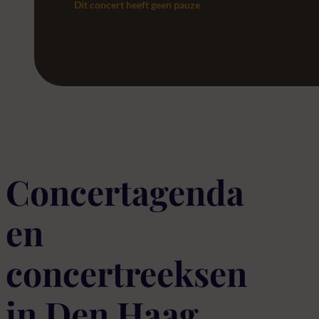
Dit concert heeft geen pauze
Concertagenda
en
concertreeksen
in Den Haag