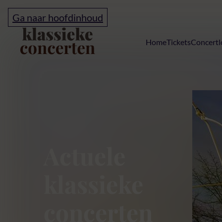
Ga naar hoofdinhoud
Home
Home
Tickets
Concertl
Klassieke conc
Actuele
klassieke
concerten