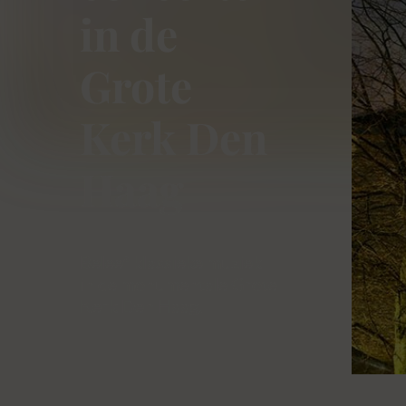
in de
Grote
Kerk Den
Haag
Beleef klassieke muziek
in de monumentale Grote
Kerk Den Haag.