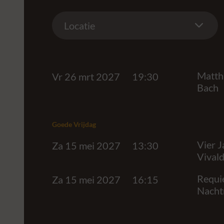
Location
Locatie
Matthä
Vr 26 mrt 2027
19:30
Bach
Goede Vrijdag
Vier J
Za 15 mei 2027
13:30
Vivald
Requi
Za 15 mei 2027
16:15
Nacht