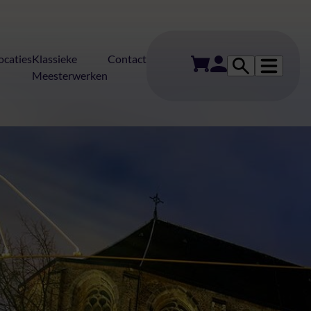
ocaties
Klassieke
Contact
Meesterwerken
erten in Den H