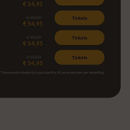
€ 54,95
€ 90,00
Tickets
€ 54,95
€ 90,00
Tickets
€ 54,95
€ 90,00
Tickets
€ 54,95
*Genoemde ticketprijs is exclusief € 6,95 servicekosten per bestelling.