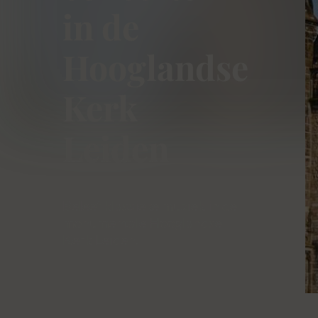
in de
Hooglandse
Kerk
Leiden
Beleef klassieke muziek in de
monumentale Hooglandse
Kerk Leiden.