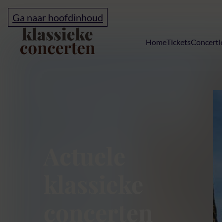
Ga naar hoofdinhoud
Home
Home
Tickets
Concertl
Klassieke conc
Actuele
klassieke
concerten