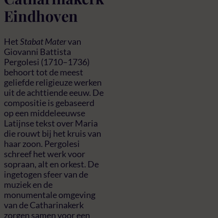
Eindhoven
Het
Stabat Mater
van
Giovanni Battista
Pergolesi (1710–1736)
behoort tot de meest
geliefde religieuze werken
uit de achttiende eeuw. De
compositie is gebaseerd
op een middeleeuwse
Latijnse tekst over Maria
die rouwt bij het kruis van
haar zoon. Pergolesi
schreef het werk voor
sopraan, alt en orkest. De
ingetogen sfeer van de
muziek en de
monumentale omgeving
van de Catharinakerk
zorgen samen voor een