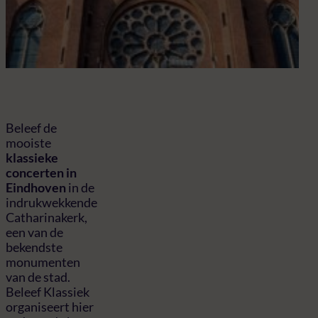
Bel
de
Cat
Beleef de
mooiste
klassieke
concerten in
Eindhoven
in de
indrukwekkende
Catharinakerk,
een van de
bekendste
monumenten
van de stad.
Beleef Klassiek
organiseert hier