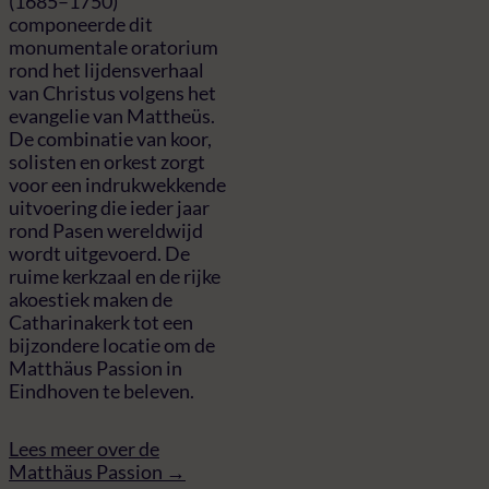
(1685–1750)
componeerde dit
monumentale oratorium
rond het lijdensverhaal
van Christus volgens het
evangelie van Mattheüs.
De combinatie van koor,
solisten en orkest zorgt
voor een indrukwekkende
uitvoering die ieder jaar
rond Pasen wereldwijd
wordt uitgevoerd. De
ruime kerkzaal en de rijke
akoestiek maken de
Catharinakerk tot een
bijzondere locatie om de
Matthäus Passion in
Eindhoven te beleven.
Lees meer over de
Matthäus Passion →