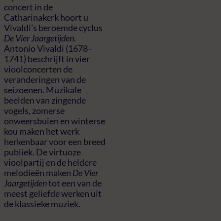
concert in de
Catharinakerk hoort u
Vivaldi’s beroemde cyclus
De Vier Jaargetijden
.
Antonio Vivaldi (1678–
1741) beschrijft in vier
vioolconcerten de
veranderingen van de
seizoenen. Muzikale
beelden van zingende
vogels, zomerse
onweersbuien en winterse
kou maken het werk
herkenbaar voor een breed
publiek. De virtuoze
vioolpartij en de heldere
melodieën maken
De Vier
Jaargetijden
tot een van de
meest geliefde werken uit
de klassieke muziek.