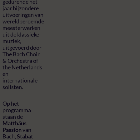
gedurende het
jaar bijzondere
uitvoeringen van
wereldberoemde
meesterwerken
uit de klassieke
muziek,
uitgevoerd door
The Bach Choir
& Orchestra of
the Netherlands
en
internationale
solisten.
Op het
programma
staan de
Matthäus
Passion
van
Bach,
Stabat