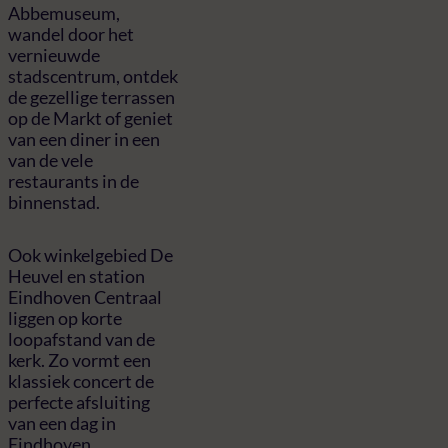
Abbemuseum,
wandel door het
vernieuwde
stadscentrum, ontdek
de gezellige terrassen
op de Markt of geniet
van een diner in een
van de vele
restaurants in de
binnenstad.
Ook winkelgebied De
Heuvel en station
Eindhoven Centraal
liggen op korte
loopafstand van de
kerk. Zo vormt een
klassiek concert de
perfecte afsluiting
van een dag in
Eindhoven.