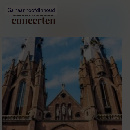
Home
Ga naar hoofdinhoud
Klassieke concerten i
A
k
c
d
C
E