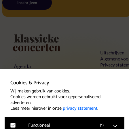
Inschrijven
Home
Uitschrijven
Algemene voo
Privacy state
Agenda
Cookies
Concerten
Concertlocaties
Cookies & Privacy
Klassieke Top 10
Wij maken gebruik van cookies.
Contact
Cookies worden gebruikt voor gepersonaliseerd
adverteren.
Lees meer hierover in onze
privacy statement
.
Klantenservice
Het serviceteam wilt u als
Functioneel
(
1
)