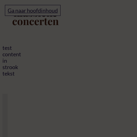
Home
Ga naar hoofdinhoud
test pagina met stroke
test
content
in
strook
tekst