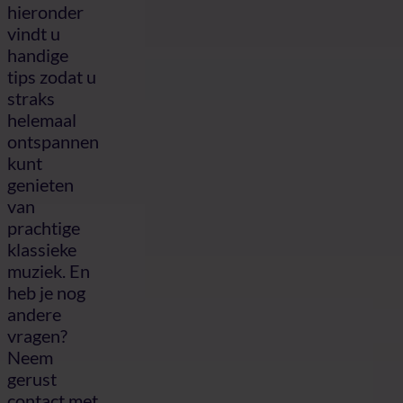
hieronder
vindt u
handige
tips zodat u
straks
helemaal
ontspannen
kunt
genieten
van
prachtige
klassieke
muziek. En
heb je nog
andere
vragen?
Neem
gerust
contact met