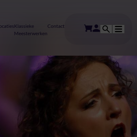
ocaties
Klassieke
Contact
Meesterwerken
r naar klassiek