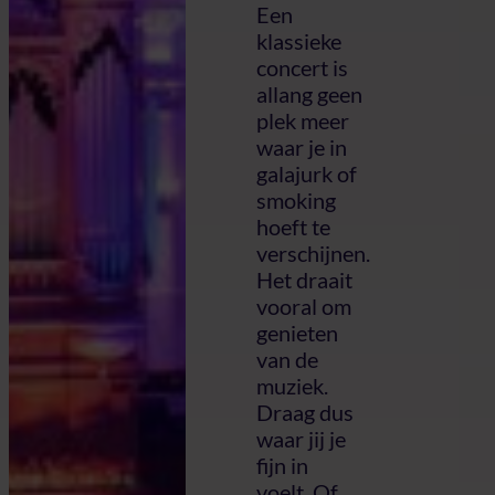
Een
klassieke
concert is
allang geen
plek meer
waar je in
galajurk of
smoking
hoeft te
verschijnen.
Het draait
vooral om
genieten
van de
muziek.
Draag dus
waar jij je
fijn in
voelt. Of