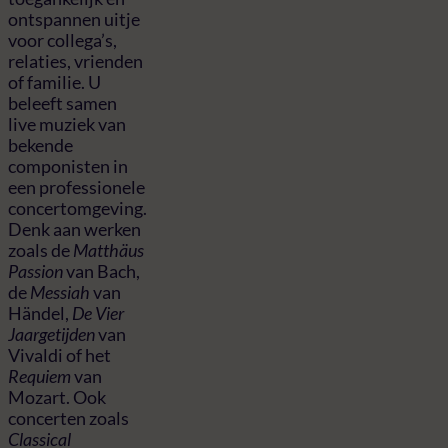
ontspannen uitje
voor collega’s,
relaties, vrienden
of familie. U
beleeft samen
live muziek van
bekende
componisten in
een professionele
concertomgeving.
Denk aan werken
zoals de
Matthäus
Passion
van Bach,
de
Messiah
van
Händel,
De Vier
Jaargetijden
van
Vivaldi of het
Requiem
van
Mozart. Ook
concerten zoals
Classical