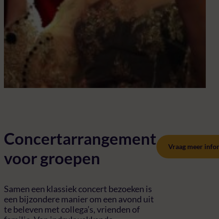
Al 
per
een
bij
co
en/
din
Concertarrangement
Vraag meer info
voor groepen
Samen een klassiek concert bezoeken is
een bijzondere manier om een avond uit
te beleven met collega’s, vrienden of