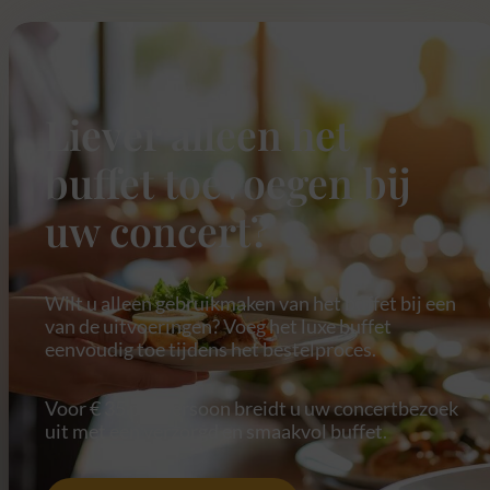
Liever alleen het
buffet toevoegen bij
uw concert?
Wilt u alleen gebruikmaken van het buffet bij een
van de uitvoeringen? Voeg het luxe buffet
eenvoudig toe tijdens het bestelproces.
Voor € 35 per persoon breidt u uw concertbezoek
uit met een verzorgd en smaakvol buffet.