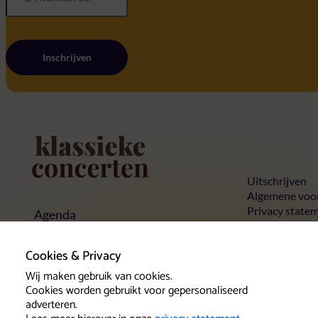
Inschrijven
Home
Uitschrijven
Algemene voo
Privacy state
Agenda
Cookies
Concerten
Concertlocaties
Cookies & Privacy
Klassieke Top 10
Contact
Wij maken gebruik van cookies.
Cookies worden gebruikt voor gepersonaliseerd
adverteren.