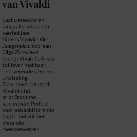
van Vivaldi
Laat u meevoeren
langs alle seizoenen
van het jaar
tijdens
Vivaldi’s Vier
Jaargetijden
. Sopraan
Olga Zinovieva
brengt Vivaldi’s Aria’s
tot leven met haar
betoverende stem en
uitstraling.
Daarnaast brengt zij
Vivaldi’s hit
aria:
Sposa son
disprezzata!
Perfect
voor een schitterende
dag in mei vol met
klassieke
meesterwerken.