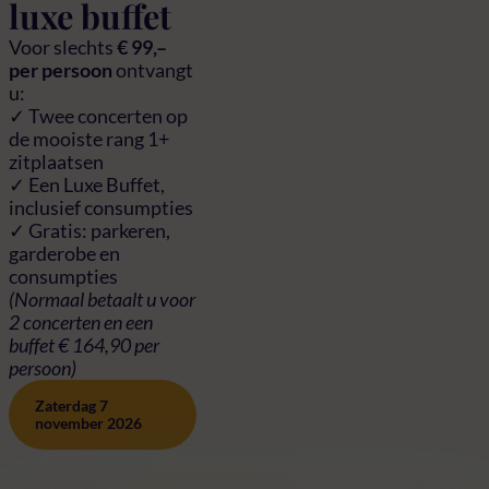
luxe buffet
Voor slechts
€ 99,–
per persoon
ontvangt
u:
✓ Twee concerten op
de mooiste rang 1+
zitplaatsen
✓ Een Luxe Buffet,
inclusief consumpties
✓ Gratis: parkeren,
garderobe en
consumpties
(Normaal betaalt u voor
2 concerten en een
buffet € 164,90 per
persoon)
Zaterdag 7
november 2026