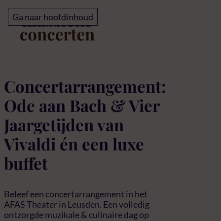
Home
Ga naar hoofdinhoud
Buffet Ode aan Bach en
Concertarrangement:
Ode aan Bach & Vier
Jaargetijden van
Vivaldi én een luxe
buffet
Beleef een concertarrangement in het
AFAS Theater in Leusden. Een volledig
ontzorgde muzikale & culinaire dag op