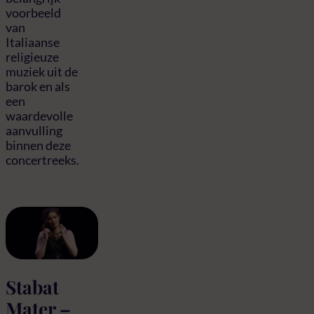
voorbeeld
van
Italiaanse
religieuze
muziek uit de
barok en als
een
waardevolle
aanvulling
binnen deze
concertreeks.
Stabat
Mater –