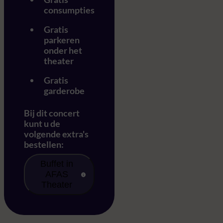
consumpties
Gratis
parkeren
onder het
theater
Gratis
garderobe
Bij dit concert
kunt u de
volgende extra's
bestellen:
Buffet in
AFAS
Theater