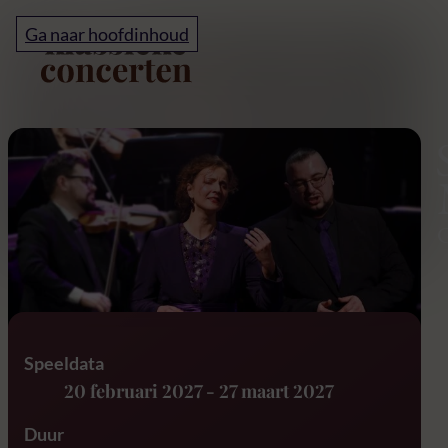
Home
Ga naar hoofdinhoud
Stabat Mater – G.B. Pe
Speeldata
20 februari 2027
-
27 maart 2027
Duur