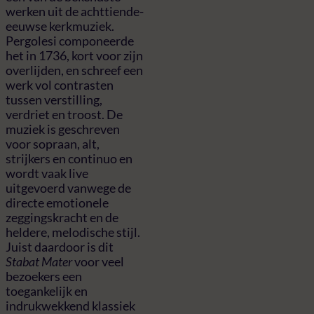
werken uit de achttiende-
eeuwse kerkmuziek.
Pergolesi componeerde
het in 1736, kort voor zijn
overlijden, en schreef een
werk vol contrasten
tussen verstilling,
verdriet en troost. De
muziek is geschreven
voor sopraan, alt,
strijkers en continuo en
wordt vaak live
uitgevoerd vanwege de
directe emotionele
zeggingskracht en de
heldere, melodische stijl.
Juist daardoor is dit
Stabat Mater
voor veel
bezoekers een
toegankelijk en
indrukwekkend klassiek