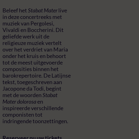
Beleef het
Stabat Mater
live
in deze concertreeks met
muziek van Pergolesi,
Vivaldi en Boccherini. Dit
geliefde werk uit de
religieuze muziek vertelt
over het verdriet van Maria
onder het kruis en behoort
tot de meest uitgevoerde
composities binnen het
barokrepertoire. De Latijnse
tekst, toegeschreven aan
Jacopone da Todi, begint
met de woorden
Stabat
Mater dolorosa
en
inspireerde verschillende
componisten tot
indringende toonzettingen.
Reserveer nu uw tickets